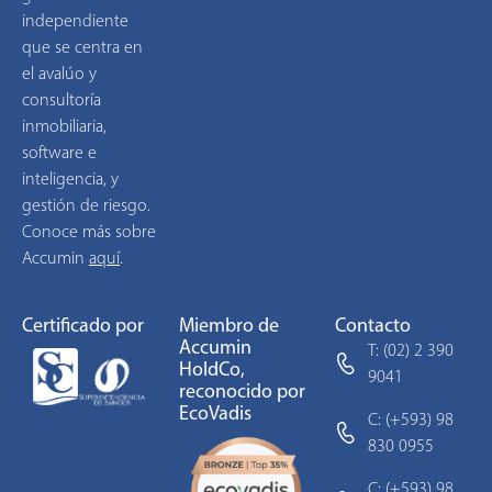
independiente
que se centra en
el avalúo y
consultoría
inmobiliaria,
software e
inteligencia, y
gestión de riesgo.
Conoce más sobre
Accumin
aquí
.
Certificado por
Miembro de
Contacto
Accumin
T: (02) 2 390
HoldCo,
9041
reconocido por
EcoVadis
C: (+593) 98
830 0955
C: (+593) 98