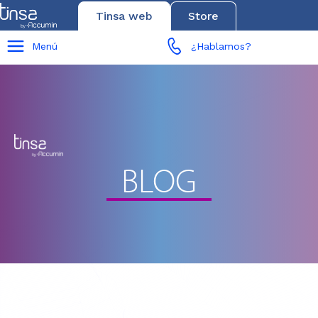
Tinsa web
Store
Menú
¿Hablamos?
BLOG