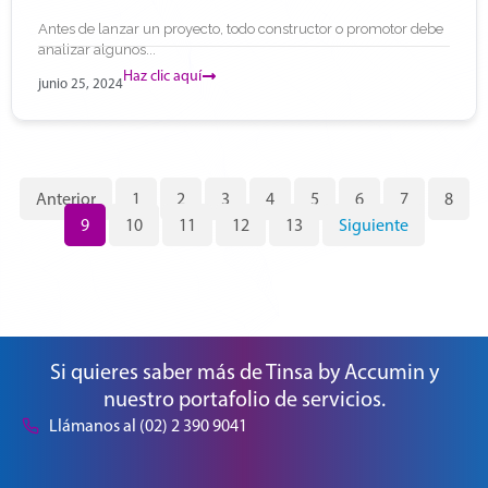
Antes de lanzar un proyecto, todo constructor o promotor debe
analizar algunos...
Haz clic aquí
junio 25, 2024
Anterior
1
2
3
4
5
6
7
8
9
10
11
12
13
Siguiente
Si quieres saber más de Tinsa by Accumin y
nuestro portafolio de servicios.
Llámanos al (02) 2 390 9041