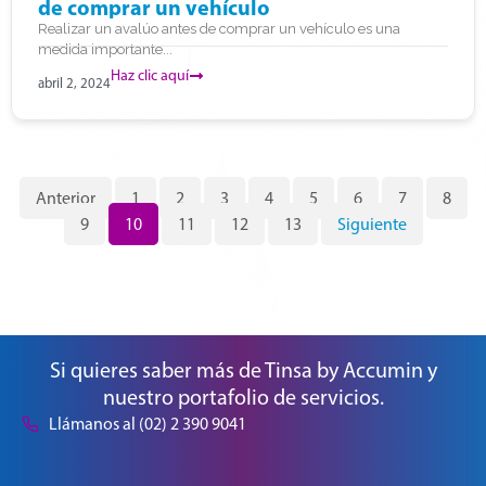
de comprar un vehículo
Realizar un avalúo antes de comprar un vehículo es una
medida importante...
Haz clic aquí
abril 2, 2024
Anterior
1
2
3
4
5
6
7
8
9
10
11
12
13
Siguiente
Si quieres saber más de Tinsa by Accumin y
nuestro portafolio de servicios.
Llámanos al (02) 2 390 9041