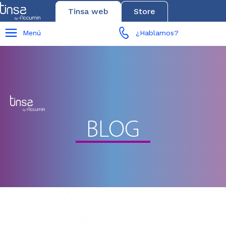
Tinsa web
Store
Menú
¿Hablamos?
BLOG