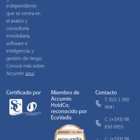
independiente
que se centra en
el avalúo y
consultoría
inmobiliaria,
software e
inteligencia, y
gestión de riesgo.
Conoce más sobre
Accumin
aquí
.
Certificado por
Miembro de
Contacto
Accumin
T: (02) 2 390
HoldCo,
9041
reconocido por
EcoVadis
C: (+593) 98
830 0955
C: (+593) 98