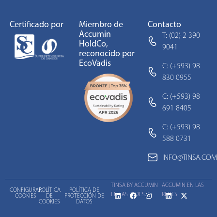
Certificado por
Miembro de
Contacto
Accumin
T: (02) 2 390
HoldCo,
9041
reconocido por
EcoVadis
C: (+593) 98
830 0955
C: (+593) 98
691 8405
C: (+593) 98
588 0731
INFO@TINSA.COM
TINSA BY ACCUMIN
ACCUMIN EN LAS
CONFIGURAR
POLÍTICA
POLÍTICA DE
EN LAS REDES
REDES
COOKIES
DE
PROTECCIÓN DE
COOKIES
DATOS