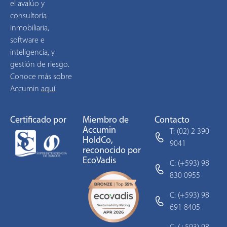
el avalúo y
consultoría
inmobiliaria,
software e
inteligencia, y
gestión de riesgo.
Conoce más sobre
Accumin
aquí
.
Certificado por
Miembro de
Contacto
Accumin
T: (02) 2 390
HoldCo,
9041
reconocido por
EcoVadis
C: (+593) 98
830 0955
C: (+593) 98
691 8405
C: (+593) 98