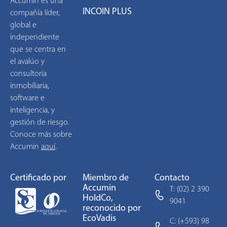
Accumin es una
INCOIN PLUS
compañía líder,
global e
independiente
que se centra en
el avalúo y
consultoría
inmobiliaria,
software e
inteligencia, y
gestión de riesgo.
Conoce más sobre
Accumin
aquí
.
Certificado por
Miembro de
Contacto
Accumin
T: (02) 2 390
HoldCo,
9041
reconocido por
EcoVadis
C: (+593) 98