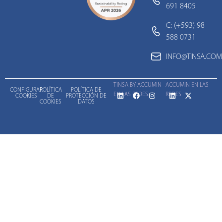
691 8405
C: (+593) 98
588 0731
INFO@TINSA.COM
TINSA BY ACCUMIN
ACCUMIN EN LAS
CONFIGURAR
POLÍTICA
POLÍTICA DE
EN LAS REDES
REDES
COOKIES
DE
PROTECCIÓN DE
COOKIES
DATOS