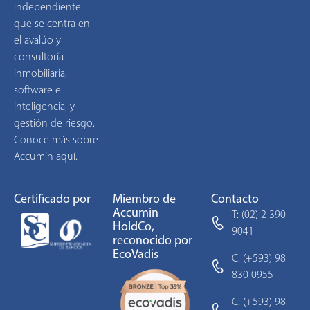
independiente
que se centra en
el avalúo y
consultoría
inmobiliaria,
software e
inteligencia, y
gestión de riesgo.
Conoce más sobre
Accumin
aquí
.
Certificado por
Miembro de
Contacto
Accumin
T: (02) 2 390
HoldCo,
9041
reconocido por
EcoVadis
C: (+593) 98
830 0955
C: (+593) 98