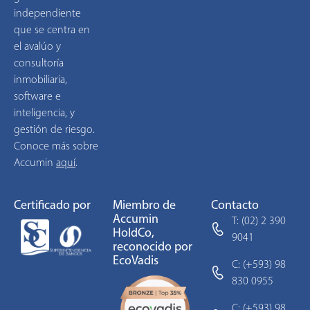
independiente
que se centra en
el avalúo y
consultoría
inmobiliaria,
software e
inteligencia, y
gestión de riesgo.
Conoce más sobre
Accumin
aquí
.
Certificado por
Miembro de
Contacto
Accumin
T: (02) 2 390
HoldCo,
9041
reconocido por
EcoVadis
C: (+593) 98
830 0955
C: (+593) 98