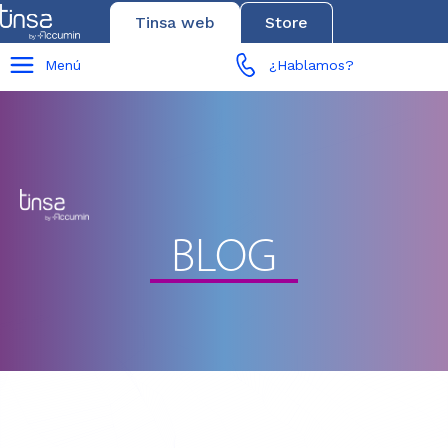
Tinsa web
Store
Menú
¿Hablamos?
BLOG