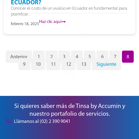
ECUADOR?
Conocer el costo de un avalúo en Ecuador es fundamental para
planificar...
Haz clic aquí
febrero 18, 2025
Anterior
1
2
3
4
5
6
7
8
9
10
11
12
13
Siguiente
Si quieres saber más de Tinsa by Accumin y
nuestro portafolio de servicios.
Llámanos al (02) 2 390 9041