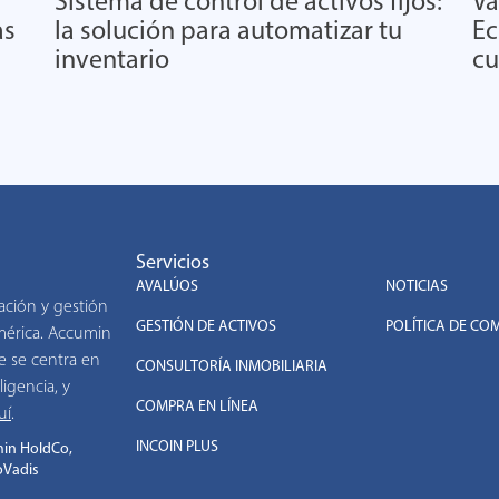
Sistema de control de activos fijos:
Va
as
la solución para automatizar tu
Ec
inventario
cu
Servicios
.
AVALÚOS
NOTICIAS
ación y gestión
GESTIÓN DE ACTIVOS
POLÍTICA DE CO
américa. Accumin
e se centra en
CONSULTORÍA INMOBILIARIA
ligencia, y
COMPRA EN LÍNEA
uí
.
INCOIN PLUS
in HoldCo,
oVadis