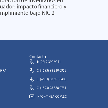
loración de inventarios en
uador: impacto financiero y
mplimiento bajo NIC 2
Contacto
T: (02) 2 390 9041
MPRA
C: (+593) 98 830 0955
C: (+593) 98 691 8405
C: (+593) 98 588 0731
INFO@TINSA.COM.EC