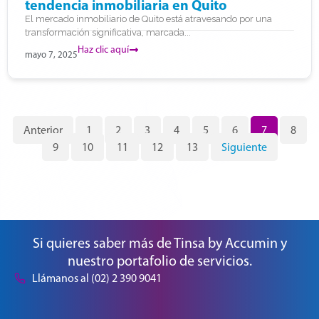
tendencia inmobiliaria en Quito
El mercado inmobiliario de Quito está atravesando por una
transformación significativa, marcada...
Haz clic aquí
mayo 7, 2025
Anterior
1
2
3
4
5
6
7
8
9
10
11
12
13
Siguiente
Si quieres saber más de Tinsa by Accumin y
nuestro portafolio de servicios.
Llámanos al (02) 2 390 9041