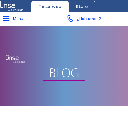
Tinsa web
Store
Menú
¿Hablamos?
BLOG