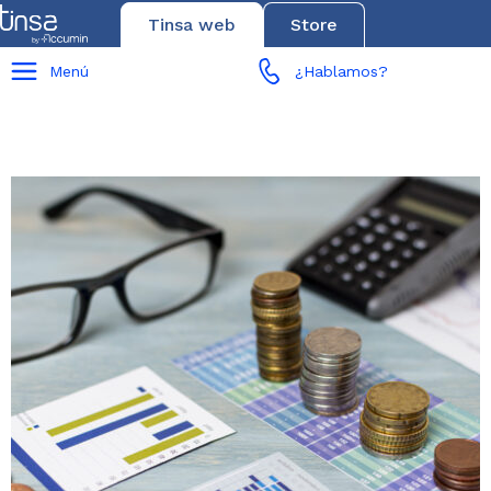
Tinsa web
Store
Menú
¿Hablamos?