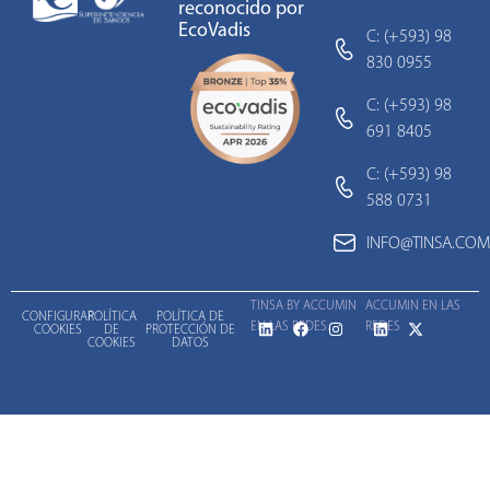
reconocido por
EcoVadis
C: (+593) 98
830 0955
C: (+593) 98
691 8405
C: (+593) 98
588 0731
INFO@TINSA.COM
TINSA BY ACCUMIN
ACCUMIN EN LAS
CONFIGURAR
POLÍTICA
POLÍTICA DE
EN LAS REDES
REDES
COOKIES
DE
PROTECCIÓN DE
COOKIES
DATOS