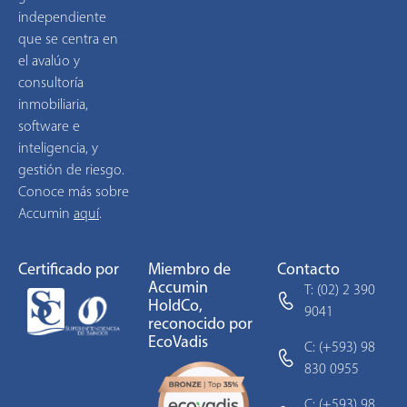
independiente
que se centra en
el avalúo y
consultoría
inmobiliaria,
software e
inteligencia, y
gestión de riesgo.
Conoce más sobre
Accumin
aquí
.
Certificado por
Miembro de
Contacto
Accumin
T: (02) 2 390
HoldCo,
9041
reconocido por
EcoVadis
C: (+593) 98
830 0955
C: (+593) 98