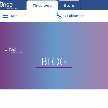
Tinsa web
Store
Menú
¿Hablamos?
BLOG