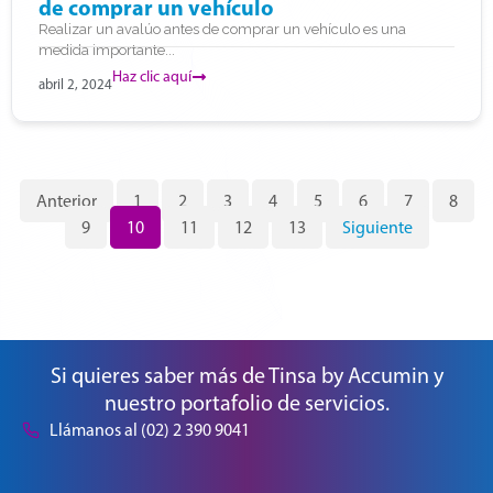
de comprar un vehículo
Realizar un avalúo antes de comprar un vehículo es una
medida importante...
Haz clic aquí
abril 2, 2024
Anterior
1
2
3
4
5
6
7
8
9
10
11
12
13
Siguiente
Si quieres saber más de Tinsa by Accumin y
nuestro portafolio de servicios.
Llámanos al (02) 2 390 9041