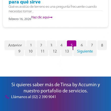
para qué sirve
Qué es avalúo de terreno es una pregunta frecuente cuando
necesitas tomar...
Haz clic aquí
febrero 16, 2026
Anterior
1
2
3
4
5
6
7
8
9
10
11
12
13
Siguiente
Si quieres saber más de Tinsa by Accumin y
nuestro portafolio de servicios.
Llámanos al (02) 2 390 9041