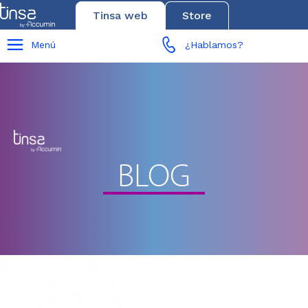
Tinsa web
Store
Menú
¿Hablamos?
BLOG