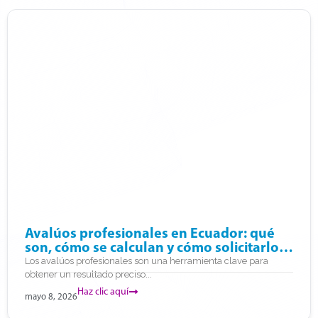
Avalúos profesionales en Ecuador: qué
son, cómo se calculan y cómo solicitarlos
en línea
Los avalúos profesionales son una herramienta clave para
obtener un resultado preciso...
Haz clic aquí
mayo 8, 2026