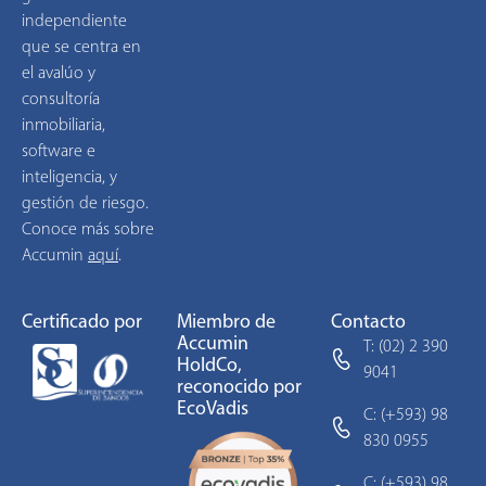
independiente
que se centra en
el avalúo y
consultoría
inmobiliaria,
software e
inteligencia, y
gestión de riesgo.
Conoce más sobre
Accumin
aquí
.
Certificado por
Miembro de
Contacto
Accumin
T: (02) 2 390
HoldCo,
9041
reconocido por
EcoVadis
C: (+593) 98
830 0955
C: (+593) 98