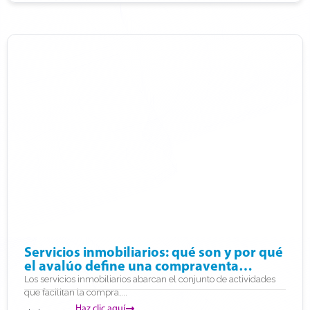
Servicios inmobiliarios: qué son y por qué
el avalúo define una compraventa
informada
Los servicios inmobiliarios abarcan el conjunto de actividades
que facilitan la compra,...
Haz clic aquí