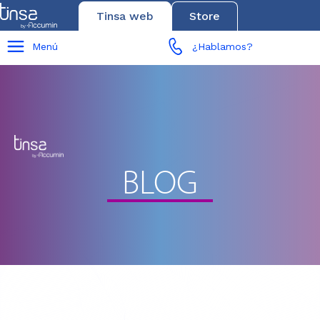
Tinsa web
Store
Menú
¿Hablamos?
BLOG