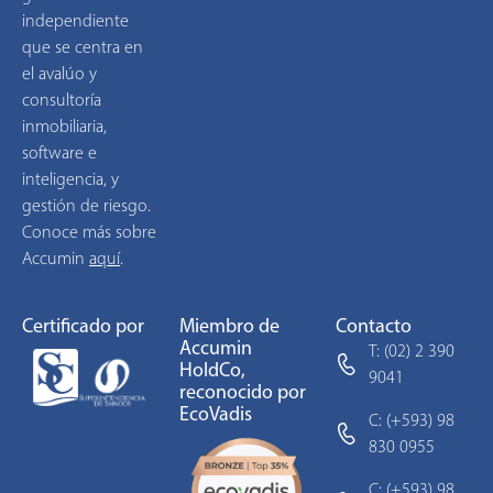
independiente
que se centra en
el avalúo y
consultoría
inmobiliaria,
software e
inteligencia, y
gestión de riesgo.
Conoce más sobre
Accumin
aquí
.
Certificado por
Miembro de
Contacto
Accumin
T: (02) 2 390
HoldCo,
9041
reconocido por
EcoVadis
C: (+593) 98
830 0955
C: (+593) 98