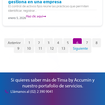
gestiona en una empresa
El control de activos fijos reúne las prácticas que permiten
identificar, registrar...
Haz clic aquí
enero 5, 2026
Anterior
1
2
3
4
5
6
7
8
9
10
11
12
13
Siguiente
Si quieres saber más de Tinsa by Accumin y
nuestro portafolio de servicios.
Llámanos al (02) 2 390 9041