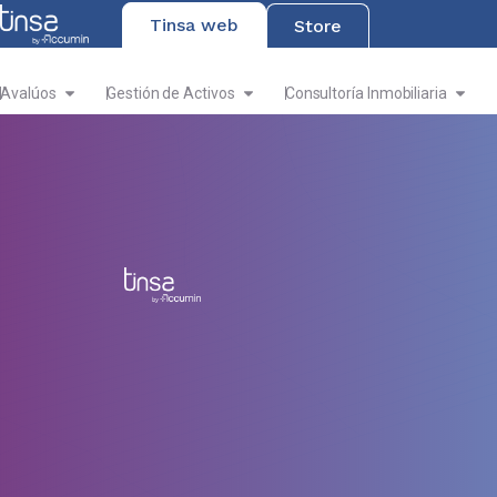
Tinsa web
Store
Avalúos
Gestión de Activos
Consultoría Inmobiliaria