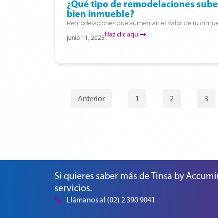
¿Qué tipo de remodelaciones suben
bien inmueble?
Remodelaciones que aumentan el valor de tu inmueb
Haz clic aquí
junio 11, 2025
Anterior
1
2
3
Si quieres saber más de Tinsa by Accumi
servicios.
Llámanos al (02) 2 390 9041