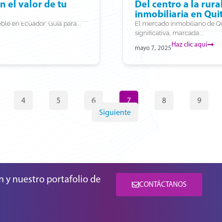
 el valor de tu
Del centro a la rur
inmobiliaria en Qui
le en Ecuador: Guía para...
El mercado inmobiliario de Q
significativa, marcada...
Haz clic aquí
mayo 7, 2025
4
5
6
7
8
9
Siguiente
n y nuestro portafolio de
CONTÁCTANOS