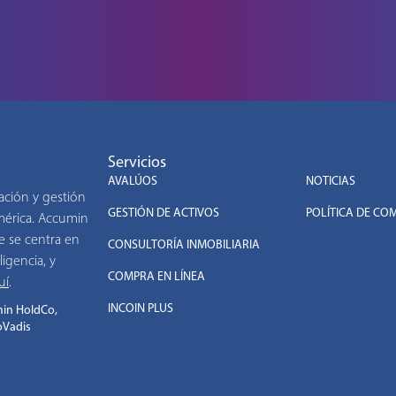
Servicios
.
AVALÚOS
NOTICIAS
ación y gestión
GESTIÓN DE ACTIVOS
POLÍTICA DE CO
américa. Accumin
e se centra en
CONSULTORÍA INMOBILIARIA
ligencia, y
COMPRA EN LÍNEA
uí
.
INCOIN PLUS
in HoldCo,
oVadis