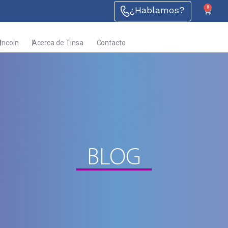
0
¿Hablamos?
Incoin
Acerca de Tinsa
Contacto
BLOG