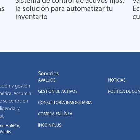
Sistema de control de activos fijos:
Va
as
la solución para automatizar tu
Ec
inventario
cu
Servicios
.
AVALÚOS
NOTICIAS
ación y gestión
GESTIÓN DE ACTIVOS
POLÍTICA DE CO
américa. Accumin
e se centra en
CONSULTORÍA INMOBILIARIA
ligencia, y
COMPRA EN LÍNEA
uí
.
INCOIN PLUS
in HoldCo,
oVadis