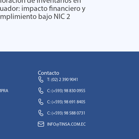
loración de inventarios en
uador: impacto financiero y
mplimiento bajo NIC 2
Contacto
T: (02) 2 390 9041
MPRA
C: (+593) 98 830 0955
C: (+593) 98 691 8405
C: (+593) 98 588 0731
INFO@TINSA.COM.EC