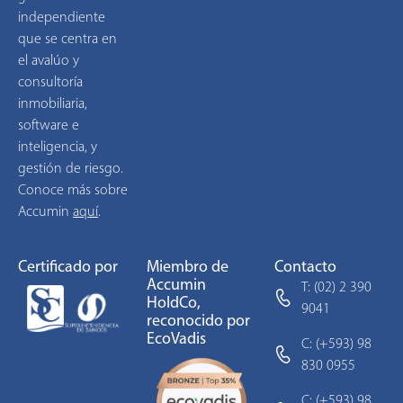
independiente
que se centra en
el avalúo y
consultoría
inmobiliaria,
software e
inteligencia, y
gestión de riesgo.
Conoce más sobre
Accumin
aquí
.
Certificado por
Miembro de
Contacto
Accumin
T: (02) 2 390
HoldCo,
9041
reconocido por
EcoVadis
C: (+593) 98
830 0955
C: (+593) 98