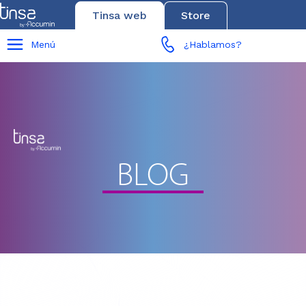
Tinsa web
Store
Menú
¿Hablamos?
BLOG