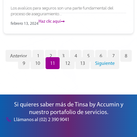
Los avalúos para seguros son una parte fundamental del
proceso de aseguramiento...
Haz clic aquí
febrero 13, 2024
Anterior
1
2
3
4
5
6
7
8
9
10
11
12
13
Siguiente
Si quieres saber más de Tinsa by Accumin y
nuestro portafolio de servicios.
Llámanos al (02) 2 390 9041