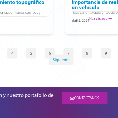
miento topográfico
Importancia de rea
un vehículo
encial en varios campos y
Realizar un avalúo antes de 
Haz clic aquí
abril 2, 2024
4
5
6
7
8
9
Siguiente
n y nuestro portafolio de
CONTÁCTANOS