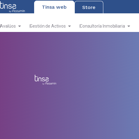
Tinsa web
Store
Avalúos
Gestión de Activos
Consultoría Inmobiliaria