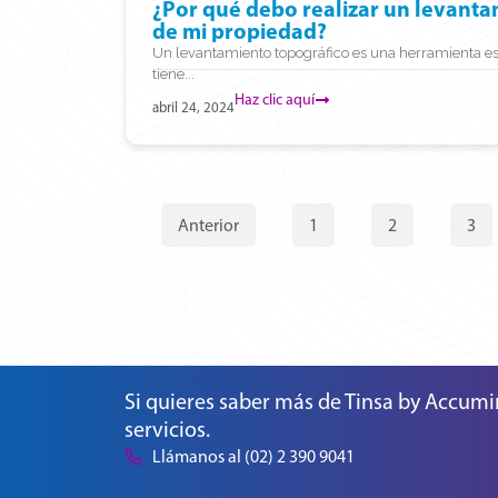
¿Por qué debo realizar un levanta
de mi propiedad?
Un levantamiento topográfico es una herramienta es
tiene...
Haz clic aquí
abril 24, 2024
Anterior
1
2
3
Si quieres saber más de Tinsa by Accumi
servicios.
Llámanos al (02) 2 390 9041