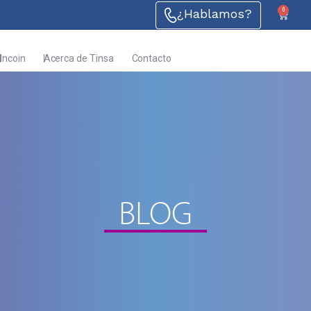
0
¿Hablamos?
Incoin
Acerca de Tinsa
Contacto
BLOG