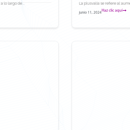
 lo largo de...
La plusvalía se refiere al aume
Haz clic aquí
junio 11, 2024