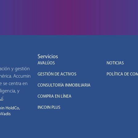
Servicios
.
AVALÚOS
NOTICIAS
ación y gestión
GESTIÓN DE ACTIVOS
POLÍTICA DE CO
américa. Accumin
e se centra en
CONSULTORÍA INMOBILIARIA
ligencia, y
COMPRA EN LÍNEA
uí
.
INCOIN PLUS
in HoldCo,
oVadis