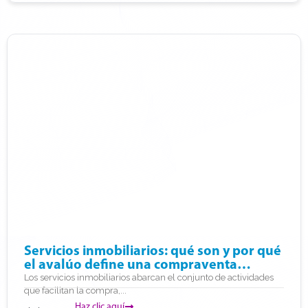
Servicios inmobiliarios: qué son y por qué
el avalúo define una compraventa
informada
Los servicios inmobiliarios abarcan el conjunto de actividades
que facilitan la compra,...
Haz clic aquí