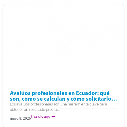
Avalúos profesionales en Ecuador: qué
son, cómo se calculan y cómo solicitarlos
en línea
Los avalúos profesionales son una herramienta clave para
obtener un resultado preciso...
Haz clic aquí
mayo 8, 2026