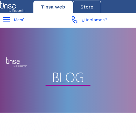
Tinsa web
Store
Menú
¿Hablamos?
BLOG