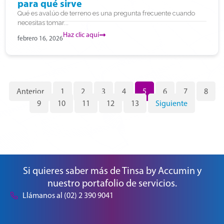
para qué sirve
Qué es avalúo de terreno es una pregunta frecuente cuando
necesitas tomar...
Haz clic aquí
febrero 16, 2026
Anterior
1
2
3
4
5
6
7
8
9
10
11
12
13
Siguiente
Si quieres saber más de Tinsa by Accumin y
nuestro portafolio de servicios.
Llámanos al (02) 2 390 9041