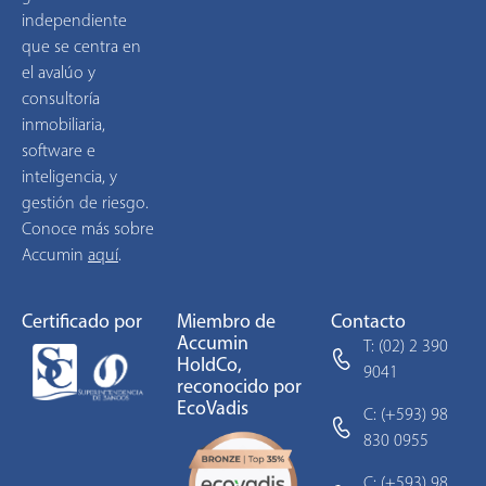
independiente
que se centra en
el avalúo y
consultoría
inmobiliaria,
software e
inteligencia, y
gestión de riesgo.
Conoce más sobre
Accumin
aquí
.
Certificado por
Miembro de
Contacto
Accumin
T: (02) 2 390
HoldCo,
9041
reconocido por
EcoVadis
C: (+593) 98
830 0955
C: (+593) 98