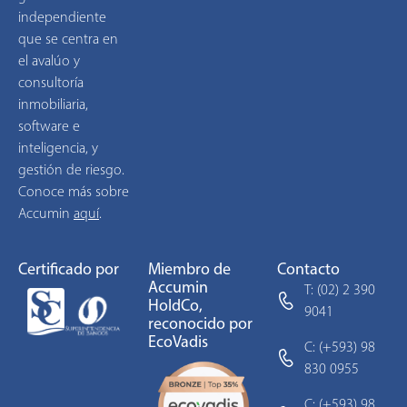
independiente
que se centra en
el avalúo y
consultoría
inmobiliaria,
software e
inteligencia, y
gestión de riesgo.
Conoce más sobre
Accumin
aquí
.
Certificado por
Miembro de
Contacto
Accumin
T: (02) 2 390
HoldCo,
9041
reconocido por
EcoVadis
C: (+593) 98
830 0955
C: (+593) 98