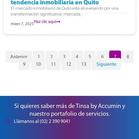
tendencia inmobiliaria en Quito
El mercado inmobiliario de Quito está atravesando por una
transformación significativa, marcada...
Haz clic aquí
mayo 7, 2025
Anterior
1
2
3
4
5
6
7
8
9
10
11
12
13
Siguiente
Si quieres saber más de Tinsa by Accumin y
nuestro portafolio de servicios.
Llámanos al (02) 2 390 9041