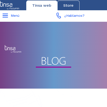
Tinsa web
Store
Menú
¿Hablamos?
BLOG