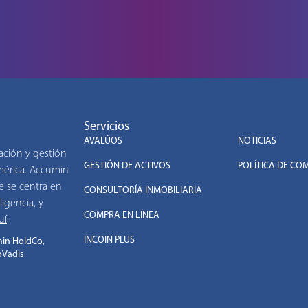
Servicios
.
AVALÚOS
NOTICIAS
ación y gestión
GESTIÓN DE ACTIVOS
POLÍTICA DE CO
américa. Accumin
e se centra en
CONSULTORÍA INMOBILIARIA
ligencia, y
COMPRA EN LÍNEA
uí
.
INCOIN PLUS
in HoldCo,
oVadis