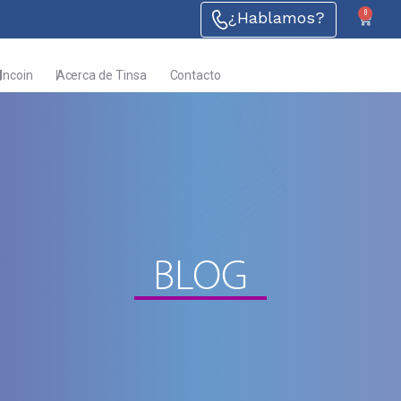
0
¿Hablamos?
Incoin
Acerca de Tinsa
Contacto
BLOG