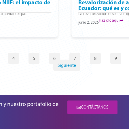
 NIIF: el impacto de
Revalorización de a
Ecuador: qué es y 
te contable que...
La revalorización de activos fij
Haz clic aquí
junio 2, 2026
4
5
6
7
8
9
Siguiente
n y nuestro portafolio de
CONTÁCTANOS