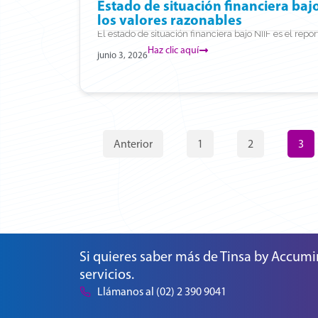
Estado de situación financiera bajo
los valores razonables
El estado de situación financiera bajo NIIF es el repor
Haz clic aquí
junio 3, 2026
Anterior
1
2
3
Si quieres saber más de Tinsa by Accumi
servicios.
Llámanos al (02) 2 390 9041