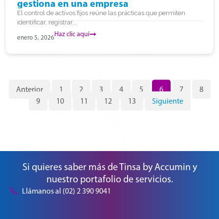
gestiona en una empresa
El control de activos fijos reúne las prácticas que permiten
identificar, registrar...
Haz clic aquí
enero 5, 2026
Anterior
1
2
3
4
5
6
7
8
9
10
11
12
13
Siguiente
Si quieres saber más de Tinsa by Accumin y
nuestro portafolio de servicios.
Llámanos al (02) 2 390 9041