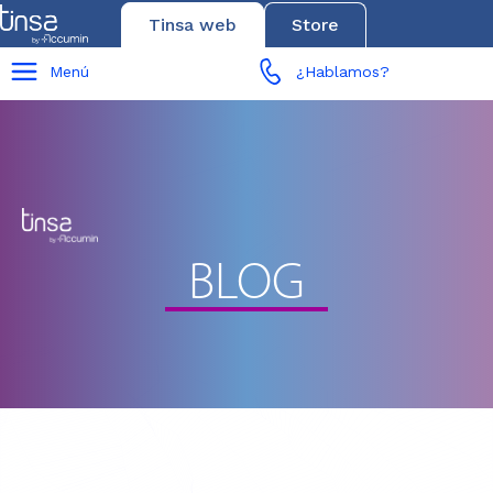
Tinsa web
Store
Menú
¿Hablamos?
BLOG