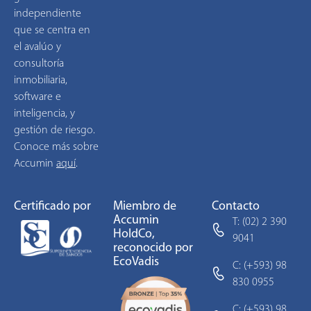
independiente
que se centra en
el avalúo y
consultoría
inmobiliaria,
software e
inteligencia, y
gestión de riesgo.
Conoce más sobre
Accumin
aquí
.
Certificado por
Miembro de
Contacto
Accumin
T: (02) 2 390
HoldCo,
9041
reconocido por
EcoVadis
C: (+593) 98
830 0955
C: (+593) 98