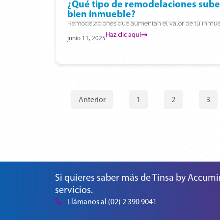
¿Qué tipo de remodelaciones suben
bien inmueble?
Remodelaciones que aumentan el valor de tu inmueb
Haz clic aquí
junio 11, 2025
Anterior
1
2
3
Si quieres saber más de Tinsa by Accumi
servicios.
Llámanos al (02) 2 390 9041