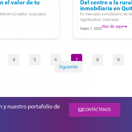
 el valor de tu
Del centro a la rur
inmobiliaria en Qui
le en Ecuador: Guía para...
El mercado inmobiliario de Q
significativa, marcada...
Haz clic aquí
mayo 7, 2025
4
5
6
7
8
9
Siguiente
n y nuestro portafolio de
CONTÁCTANOS