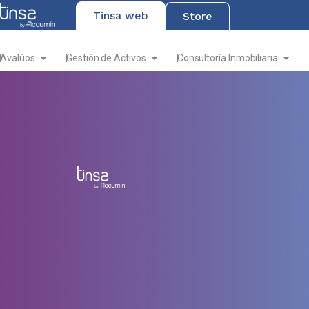
Tinsa web
Store
Avalúos
Gestión de Activos
Consultoría Inmobiliaria