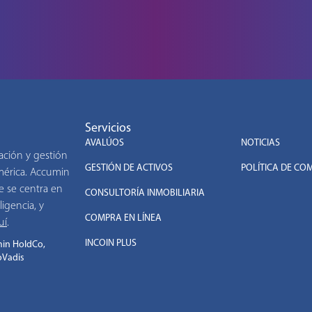
Servicios
.
AVALÚOS
NOTICIAS
ación y gestión
GESTIÓN DE ACTIVOS
POLÍTICA DE CO
américa. Accumin
e se centra en
CONSULTORÍA INMOBILIARIA
ligencia, y
COMPRA EN LÍNEA
uí
.
INCOIN PLUS
in HoldCo,
oVadis