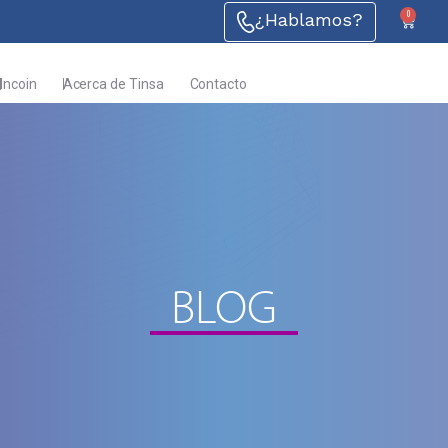
0
¿Hablamos?
Incoin
Acerca de Tinsa
Contacto
BLOG