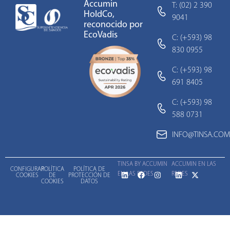
Accumin
T: (02) 2 390
HoldCo,
9041
reconocido por
EcoVadis
C: (+593) 98
830 0955
C: (+593) 98
691 8405
C: (+593) 98
588 0731
INFO@TINSA.COM
TINSA BY ACCUMIN
ACCUMIN EN LAS
CONFIGURAR
POLÍTICA
POLÍTICA DE
EN LAS REDES
REDES
COOKIES
DE
PROTECCIÓN DE
COOKIES
DATOS