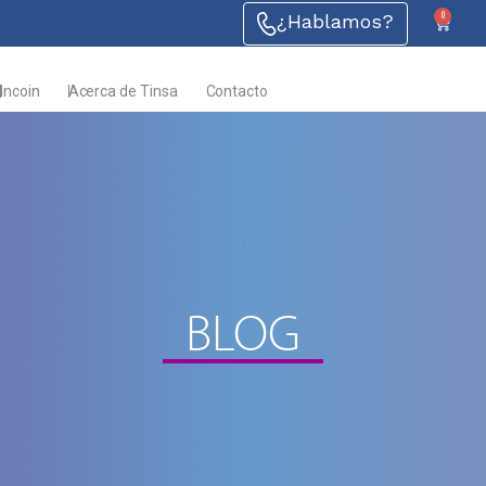
0
¿Hablamos?
Incoin
Acerca de Tinsa
Contacto
BLOG