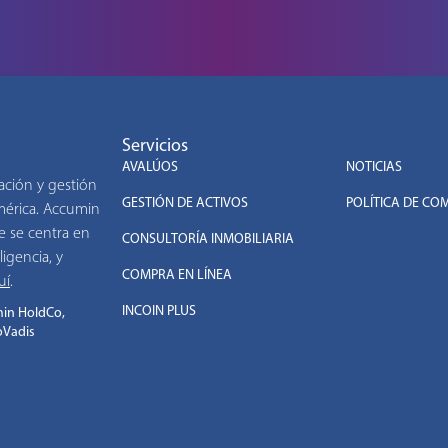
Servicios
.
AVALÚOS
NOTICIAS
ación y gestión
GESTIÓN DE ACTIVOS
POLÍTICA DE CO
américa. Accumin
e se centra en
CONSULTORÍA INMOBILIARIA
ligencia, y
COMPRA EN LÍNEA
uí
.
INCOIN PLUS
in HoldCo,
oVadis