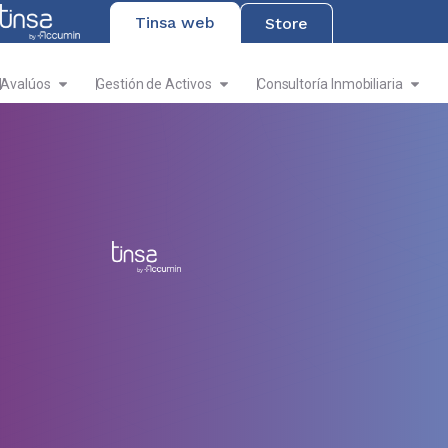
Tinsa web
Store
Avalúos
Gestión de Activos
Consultoría Inmobiliaria