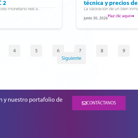
C 2
técnica y precios d
sto monetario real a...
La valoración de un bien inmu
Haz clic aquí
junio 30, 2026
4
5
6
7
8
9
Siguiente
n y nuestro portafolio de
CONTÁCTANOS