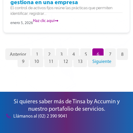
gestiona en una empresa
El control de activos fijos reúne las prácticas que permiten
identificar, registrar...
Haz clic aquí
enero 5, 2026
Anterior
1
2
3
4
5
6
7
8
9
10
11
12
13
Siguiente
Si quieres saber más de Tinsa by Accumin y
nuestro portafolio de servicios.
Llámanos al (02) 2 390 9041