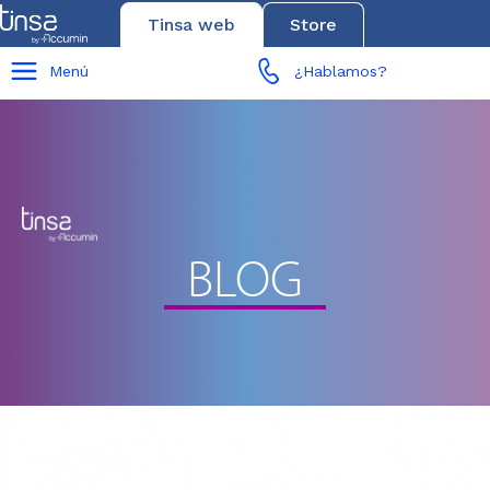
Tinsa web
Store
Menú
¿Hablamos?
BLOG