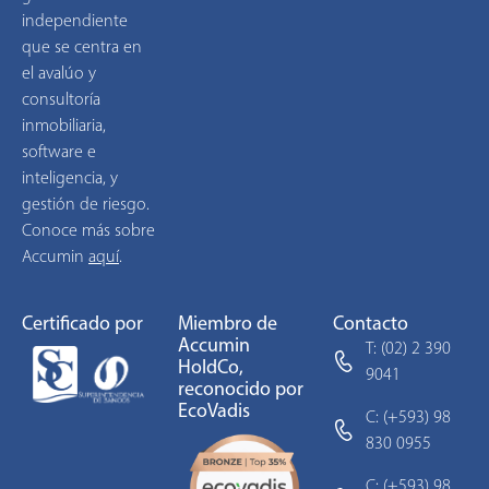
independiente
que se centra en
el avalúo y
consultoría
inmobiliaria,
software e
inteligencia, y
gestión de riesgo.
Conoce más sobre
Accumin
aquí
.
Certificado por
Miembro de
Contacto
Accumin
T: (02) 2 390
HoldCo,
9041
reconocido por
EcoVadis
C: (+593) 98
830 0955
C: (+593) 98