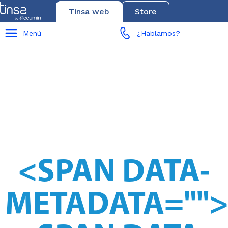
Tinsa web
Store
Menú
¿Hablamos?
<SPAN DATA-
METADATA="
"