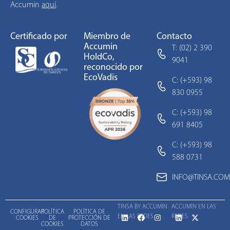
Accumin
aquí
.
Certificado por
Miembro de
Contacto
Accumin
T: (02) 2 390
HoldCo,
9041
reconocido por
EcoVadis
C: (+593) 98
830 0955
C: (+593) 98
691 8405
C: (+593) 98
588 0731
INFO@TINSA.COM
TINSA BY ACCUMIN
ACCUMIN EN LAS
CONFIGURAR
POLÍTICA
POLÍTICA DE
EN LAS REDES
REDES
COOKIES
DE
PROTECCIÓN DE
COOKIES
DATOS