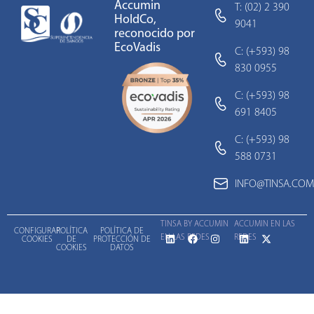
Accumin
T: (02) 2 390
HoldCo,
9041
reconocido por
EcoVadis
C: (+593) 98
830 0955
C: (+593) 98
691 8405
C: (+593) 98
588 0731
INFO@TINSA.COM
TINSA BY ACCUMIN
ACCUMIN EN LAS
CONFIGURAR
POLÍTICA
POLÍTICA DE
EN LAS REDES
REDES
COOKIES
DE
PROTECCIÓN DE
COOKIES
DATOS