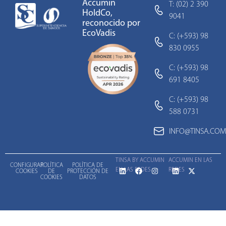
Accumin
T: (02) 2 390
HoldCo,
9041
reconocido por
EcoVadis
C: (+593) 98
830 0955
C: (+593) 98
691 8405
C: (+593) 98
588 0731
INFO@TINSA.COM
TINSA BY ACCUMIN
ACCUMIN EN LAS
CONFIGURAR
POLÍTICA
POLÍTICA DE
EN LAS REDES
REDES
COOKIES
DE
PROTECCIÓN DE
COOKIES
DATOS