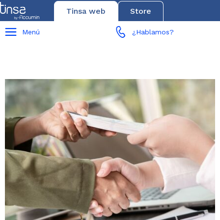
Tinsa web
Store
Menú
¿Hablamos?