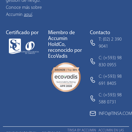
gestión de riesgo.
Conoce más sobre
Accumin
aquí
.
Certificado por
Miembro de
Contacto
Accumin
T: (02) 2 390
HoldCo,
9041
reconocido por
EcoVadis
C: (+593) 98
830 0955
C: (+593) 98
691 8405
C: (+593) 98
588 0731
INFO@TINSA.COM
TINSA BY ACCUMIN
ACCUMIN EN LAS