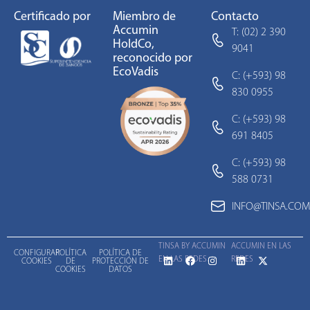
Certificado por
Miembro de
Contacto
Accumin
T: (02) 2 390
HoldCo,
9041
reconocido por
EcoVadis
C: (+593) 98
830 0955
C: (+593) 98
691 8405
C: (+593) 98
588 0731
INFO@TINSA.COM
TINSA BY ACCUMIN
ACCUMIN EN LAS
CONFIGURAR
POLÍTICA
POLÍTICA DE
EN LAS REDES
REDES
COOKIES
DE
PROTECCIÓN DE
COOKIES
DATOS